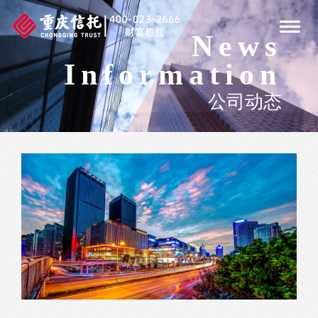
Togg
News
navig
Information
公司动态